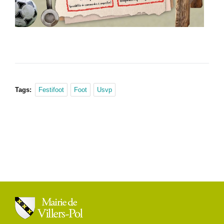
Tags:
Festifoot
Foot
Usvp